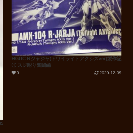
HGUC Rジャジャ(トワイライトアクシズver)製作記
① スジ彫り奮闘編
0
2020-12-09
記