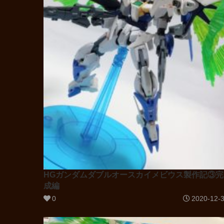
HGガンダムダブルオースカイメビウス製作記③完
成編
0
2020-12-