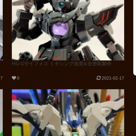
HG Gサイフォス ミキシング改造&全塗装製作
17
0
2021-02-17