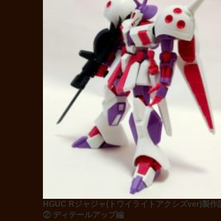
HGUC Rジャジャ(トワイライトアクシズver)製作
② ディテールアップ編