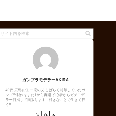
ガンプラモデラーAKIRA
40代 広島在住 一児の父 しばらく封印していたガ
ンプラ製作をまた1から再開 初心者からガチモデ
ラー目指して頑張ります！好きなことで生きて行
く!!