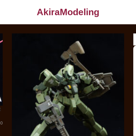
AkiraModeling
決
10