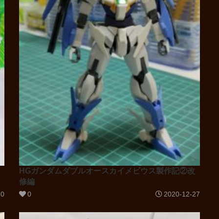
HGガンダムダブルオースカイメビウス製作記②改
修編
30
0
2020-12-27