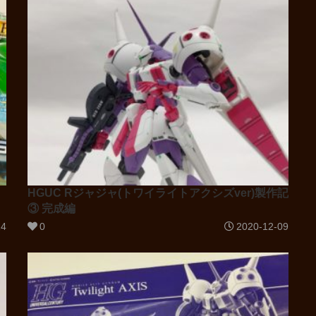
HGUC Rジャジャ(トワイライトアクシズver)製作記
③ 完成編
14
0
2020-12-09