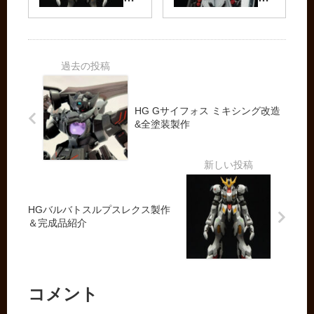
成
ン
バ
ー
品
ダ
ト
デ
紹
ム
ス
ィ
介
完
ル
ガ
旧
成
プ
ン
キ
品
ス
製
ッ
紹
レ
作
HG Gサイフォス ミキシング改造
ト
介
ク
記
&全塗装製作
製
ス
&
作
製
完
の
作
成
ス
＆
品
ス
完
紹
HGバルバトスルプスレクス製作
メ
成
介
＆完成品紹介
品
紹
介
コメント