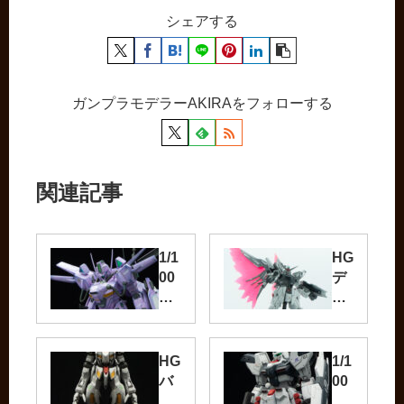
シェアする
ガンプラモデラーAKIRAをフォローする
関連記事
1/1
HG
00
デ
ダ
ス
ギ
テ
イ
ィ
ル
ニ
HG
1/1
ス
ー
バ
00
完
ガ
ル
ハ